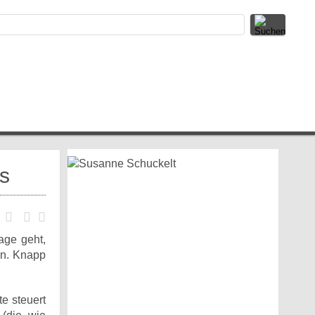
ns
age geht,
in. Knapp
te steuert