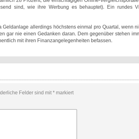
mlich 28 Prozent, die einschlägigen Online-Vergleichsportale 
ssend sind, wie ihre Werbung es behauptet). Ein rundes Vi
 Geldanlage allerdings höchstens einmal pro Quartal, wenn ni
enden gar nie einen Gedanken daran. Dem gegenüber stehen im
chentlich mit ihren Finanzangelegenheiten befassen.
rderliche Felder sind mit
*
markiert