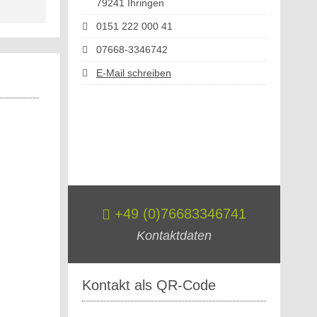
79241 Ihringen
0151 222 000 41
07668-3346742
E-Mail schreiben
+49 (0)76683346741
Kontaktdaten
Kontakt als QR-Code