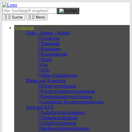
Suche
Menü
Vergleiche
Geld – Sparen – Kredit
Girokonto
Tagesgeld
Bausparen
Konsumkredit
Strom
Gas
DSL
(Bau)-Finanzierung
Pflege und Krankheit
Pflegeversicherung
Private Krankenversicherung
Krankenzusatzversicherung
Gesetzliche Krankenversicherung
Sach und KFZ
Haftpflichtversicherung
Tierhalterhaftpflicht
Unfallversicherung
Rechtsschutzversicherung