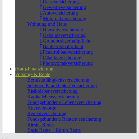
Reiseversicherung
Gewerbeversicherung
Autoversicherung
Motorradversicherung
Wohnung und Haus
Hausratversicherung
Gebäudeversicherung
Grundbesitzerhaftpflicht
Bauherrenhaftpflicht
Feuerrohbauversicherung
Öltankversicherung
Photovoltaikversicherung
(Bau)-Finanzierung
Vorsorge & Rente
Berufs­unfähigkeitsversicherung
Schwere Krankheiten Versicherung
Risikolebensversicherung
Kapitallebensversicherung
Fondsgebundene Lebensversicherung
Altersvorsorge
Rentenversicherung
Fondsgebundene Rentenversicherung
Riester Rente
Basis Rente – Rürup Rente