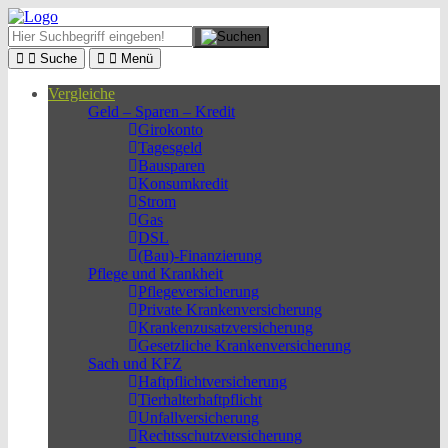
Suche
Menü
Vergleiche
Geld – Sparen – Kredit
Girokonto
Tagesgeld
Bausparen
Konsumkredit
Strom
Gas
DSL
(Bau)-Finanzierung
Pflege und Krankheit
Pflegeversicherung
Private Krankenversicherung
Krankenzusatzversicherung
Gesetzliche Krankenversicherung
Sach und KFZ
Haftpflichtversicherung
Tierhalterhaftpflicht
Unfallversicherung
Rechtsschutzversicherung