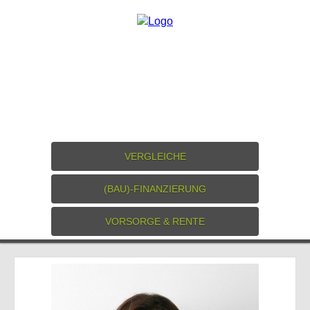
VERGLEICHE
(BAU)-FINANZIERUNG
VORSORGE & RENTE