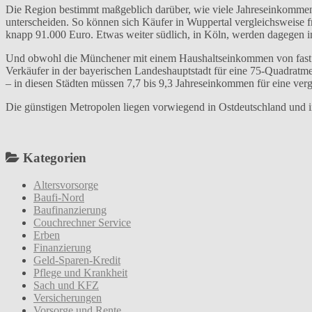
Die Region bestimmt maßgeblich darüber, wie viele Jahreseinkommen
unterscheiden. So können sich Käufer in Wuppertal vergleichsweise 
knapp 91.000 Euro. Etwas weiter südlich, in Köln, werden dagegen i
Und obwohl die Münchener mit einem Haushaltseinkommen von fast 4
Verkäufer in der bayerischen Landeshauptstadt für eine 75-Quadratm
– in diesen Städten müssen 7,7 bis 9,3 Jahreseinkommen für eine ve
Die günstigen Metropolen liegen vorwiegend in Ostdeutschland und i
Kategorien
Altersvorsorge
Baufi-Nord
Baufinanzierung
Couchrechner Service
Erben
Finanzierung
Geld-Sparen-Kredit
Pflege und Krankheit
Sach und KFZ
Versicherungen
Vorsorge und Rente