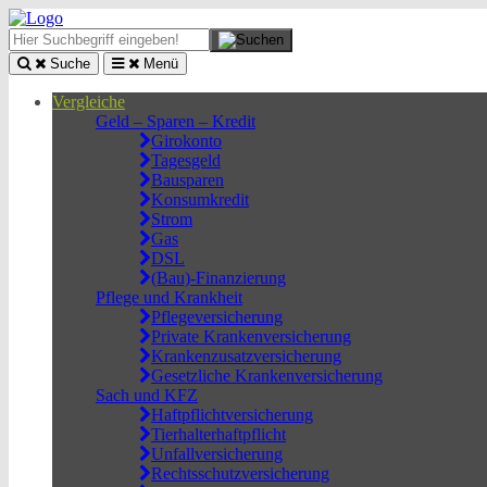
Suche
Menü
Vergleiche
Geld – Sparen – Kredit
Girokonto
Tagesgeld
Bausparen
Konsumkredit
Strom
Gas
DSL
(Bau)-Finanzierung
Pflege und Krankheit
Pflegeversicherung
Private Krankenversicherung
Krankenzusatzversicherung
Gesetzliche Krankenversicherung
Sach und KFZ
Haftpflichtversicherung
Tierhalterhaftpflicht
Unfallversicherung
Rechtsschutzversicherung