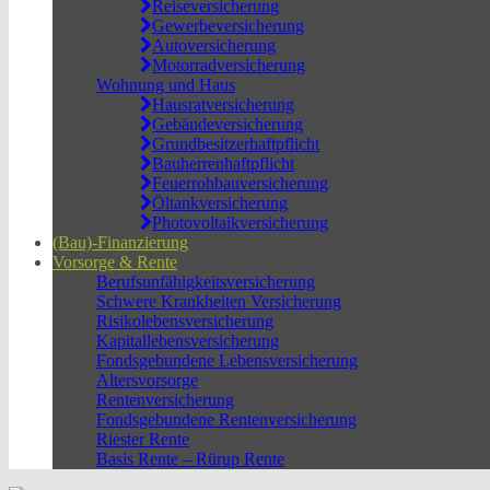
Reiseversicherung
Gewerbeversicherung
Autoversicherung
Motorradversicherung
Wohnung und Haus
Hausratversicherung
Gebäudeversicherung
Grundbesitzerhaftpflicht
Bauherrenhaftpflicht
Feuerrohbauversicherung
Öltankversicherung
Photovoltaikversicherung
(Bau)-Finanzierung
Vorsorge & Rente
Berufs­unfähigkeitsversicherung
Schwere Krankheiten Versicherung
Risikolebensversicherung
Kapitallebensversicherung
Fondsgebundene Lebensversicherung
Altersvorsorge
Rentenversicherung
Fondsgebundene Rentenversicherung
Riester Rente
Basis Rente – Rürup Rente