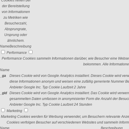
Cookies helfen bei
der Bereitstellung
von Informationen
zu Metriken wie
Besucherzahl,
Absprungrate,
Ursprung oder
ähnlichem.
Name
Beschreibung
Performance
Performance Cookies sammeln Informationen darüber, wie Besucher eine Webseit
bekommen. Alle Informatione
Name
_ga
Dieses Cookie wird von Google Analytics installiert. Dieses Cookie wird v
diese Informationen anonym und weisen eine zufällig generierte Nummer Bes
Anbieter
Google Inc.
Typ
Cookie
Laufzeit
2 Jahre
_gid
Dieses Cookie wird von Google Analytics installiert. Das Cookie wird verwe
gesammelten Daten umfassen in anonymisierter Form die Anzahl der Besuch
Anbieter
Google Inc.
Typ
Cookie
Laufzeit
24 Stunden
Marketing
Marketing Cookies werden für Werbung verwendet, um Besuchern relevante Anze
Cookies verfolgen Besucher auf verschiedenen Websites und sammeln Informa
Name
Beschreibung