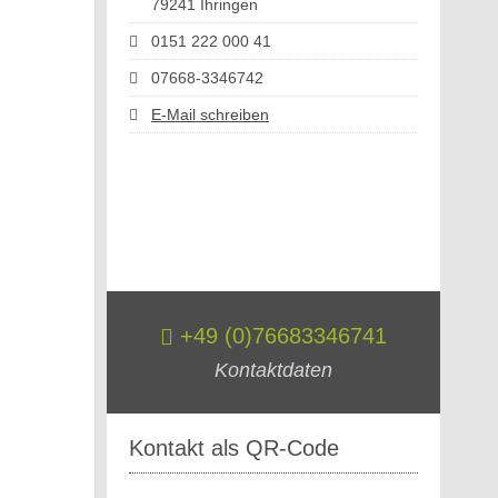
79241 Ihringen
0151 222 000 41
07668-3346742
E-Mail schreiben
+49 (0)76683346741
Kontaktdaten
Kontakt als QR-Code